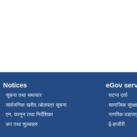
Notices
eGov serv
सूचना तथा समाचार
घटना दर्ता
सार्वजनिक खरीद /बोलपत्र सूचना
सामाजिक सुरक्ष
एन, कानुन तथा निर्देशिका
नागरिक वडापत्
कर तथा शुल्कहरु
ई-हाजीरी