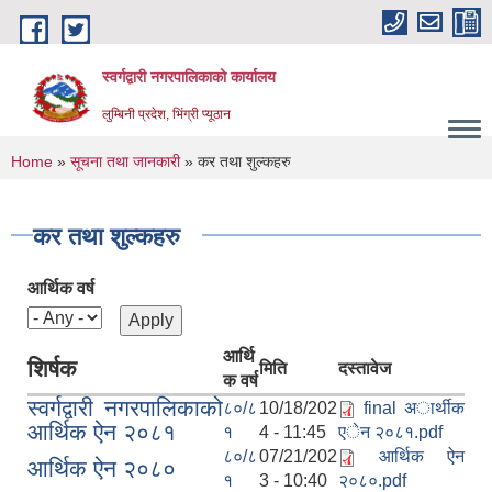
Skip to main content
स्वर्गद्वारी नगरपालिकाको कार्यालय
लुम्बिनी प्रदेश, भिंग्री प्यूठान
You are here
Home
»
सूचना तथा जानकारी
» कर तथा शुल्कहरु
कर तथा शुल्कहरु
आर्थिक वर्ष
आर्थि
शिर्षक
मिति
दस्तावेज
क वर्ष
स्वर्गद्वारी नगरपालिकाको
८०/८
10/18/202
final अार्थीक
आर्थिक ऐन २०८१
१
4 - 11:45
एेन २०८१.pdf
८०/८
07/21/202
आर्थिक ऐन
आर्थिक ऐन २०८०
१
3 - 10:40
२०८०.pdf