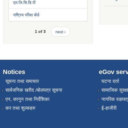
एल.जि.सि.डि.पी
राष्ट्रिय परिक्षा बोर्ड
1 of 3
next ›
Notices
eGov serv
सूचना तथा समाचार
घटना दर्ता
सार्वजनिक खरीद /बोलपत्र सूचना
सामाजिक सुरक्ष
एन, कानुन तथा निर्देशिका
नागरिक वडापत्
कर तथा शुल्कहरु
ई-हाजीरी