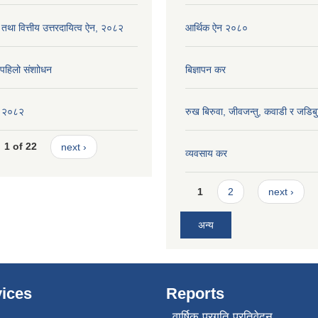
 तथा वित्तीय उत्तरदायित्व ऐन, २०८२
आर्थिक ऐन २०८०
ि पहिलो संशाोधन
बिज्ञापन कर
ीति २०८२
रुख बिरुवा, जीवजन्तु, कवाडी र जडिब
1 of 22
next ›
व्यवसाय कर
Pages
1
2
next ›
अन्य
ices
Reports
वार्षिक प्रगति प्रतिवेदन