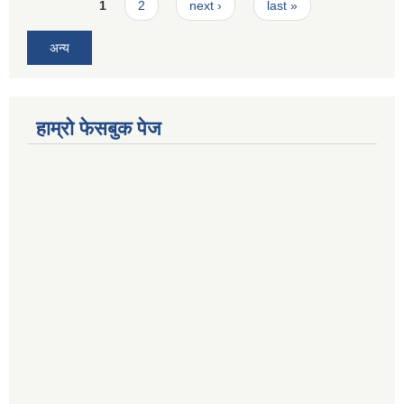
Pages
1
2
next ›
last »
अन्य
हाम्रो फेसबुक पेज